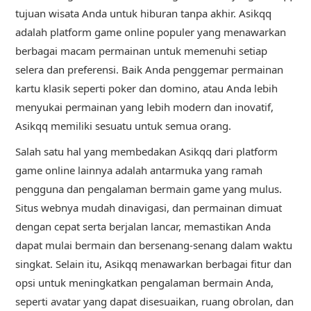
tujuan wisata Anda untuk hiburan tanpa akhir. Asikqq
adalah platform game online populer yang menawarkan
berbagai macam permainan untuk memenuhi setiap
selera dan preferensi. Baik Anda penggemar permainan
kartu klasik seperti poker dan domino, atau Anda lebih
menyukai permainan yang lebih modern dan inovatif,
Asikqq memiliki sesuatu untuk semua orang.
Salah satu hal yang membedakan Asikqq dari platform
game online lainnya adalah antarmuka yang ramah
pengguna dan pengalaman bermain game yang mulus.
Situs webnya mudah dinavigasi, dan permainan dimuat
dengan cepat serta berjalan lancar, memastikan Anda
dapat mulai bermain dan bersenang-senang dalam waktu
singkat. Selain itu, Asikqq menawarkan berbagai fitur dan
opsi untuk meningkatkan pengalaman bermain Anda,
seperti avatar yang dapat disesuaikan, ruang obrolan, dan