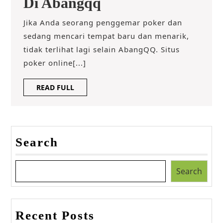
Temukan
Di Abangqq
Tinggi
Permainan
Jika Anda seorang penggemar poker dan
Dan
sedang mencari tempat baru dan menarik,
tidak terlihat lagi selain AbangQQ. Situs
Turnamen
poker online[...]
Poker
READ
READ FULL
Terbaik
FULL
Di
Abangqq
Search
Search
Recent Posts