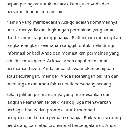
papan peringkat untuk melacak kemajuan Anda dan
bersaing dengan pemain lain.
Namun yang membedakan Asikqq adalah komitmennya
untuk menyediakan lingkungan permainan yang aman
dan terjamin bagi penggunanya. Platform ini menerapkan
langkah-langkah keamanan canggih untuk melindungi
informasi pribadi Anda dan memastikan permainan yang
adil di semua game. Artinya, Anda dapat menikmati
permainan favorit Anda tanpa khawatir akan penipuan
atau kecurangan, memberi Anda ketenangan pikiran dan
memungkinkan Anda fokus untuk bersenang-senang.
Selain pilihan permainannya yang mengesankan dan
langkah keamanan terbaik, Asikqq juga menawarkan
berbagai bonus dan promosi untuk memberi
penghargaan kepada pemain setianya. Baik Anda seorang
pendatang baru atau profesional berpengalaman, Anda