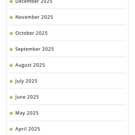
December 2025
November 2025
October 2025
September 2025
August 2025
July 2025
June 2025
May 2025
April 2025