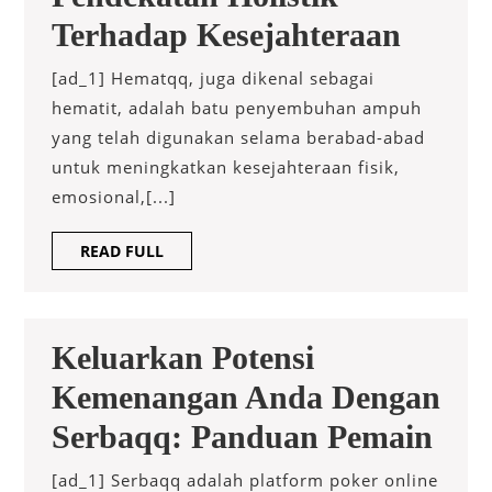
Temu
Terhadap Kesejahteraan
Khasi
[ad_1] Hematqq, juga dikenal sebagai
Penye
hematit, adalah batu penyembuhan ampuh
yang telah digunakan selama berabad-abad
Hemat
untuk meningkatkan kesejahteraan fisik,
Pende
emosional,[...]
Holist
READ
READ FULL
Terha
FULL
Kesej
Keluarkan Potensi
Kemenangan Anda Dengan
Kel
Serbaqq: Panduan Pemain
Pote
[ad_1] Serbaqq adalah platform poker online