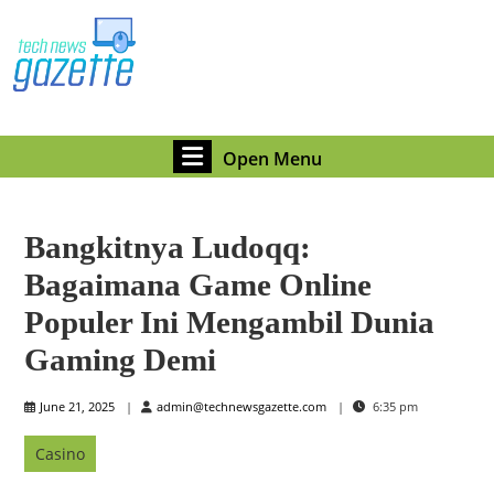
Skip
to
content
Skip
to
content
Open
Open Menu
Menu
Bangkitnya Ludoqq:
Bagaimana Game Online
Populer Ini Mengambil Dunia
Gaming Demi
June
admin@technewsgazette.co
June 21, 2025
admin@technewsgazette.com
6:35 pm
21,
2025
Casino