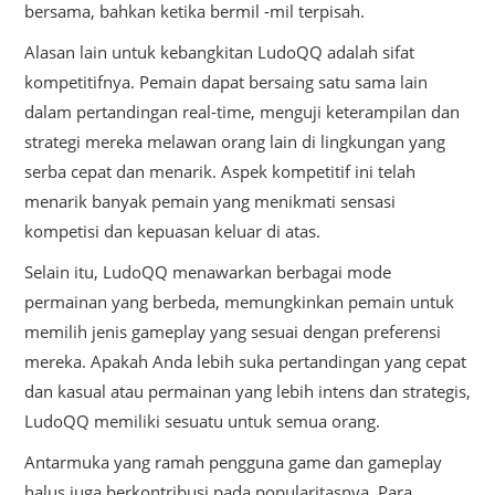
bersama, bahkan ketika bermil -mil terpisah.
Alasan lain untuk kebangkitan LudoQQ adalah sifat
kompetitifnya. Pemain dapat bersaing satu sama lain
dalam pertandingan real-time, menguji keterampilan dan
strategi mereka melawan orang lain di lingkungan yang
serba cepat dan menarik. Aspek kompetitif ini telah
menarik banyak pemain yang menikmati sensasi
kompetisi dan kepuasan keluar di atas.
Selain itu, LudoQQ menawarkan berbagai mode
permainan yang berbeda, memungkinkan pemain untuk
memilih jenis gameplay yang sesuai dengan preferensi
mereka. Apakah Anda lebih suka pertandingan yang cepat
dan kasual atau permainan yang lebih intens dan strategis,
LudoQQ memiliki sesuatu untuk semua orang.
Antarmuka yang ramah pengguna game dan gameplay
halus juga berkontribusi pada popularitasnya. Para