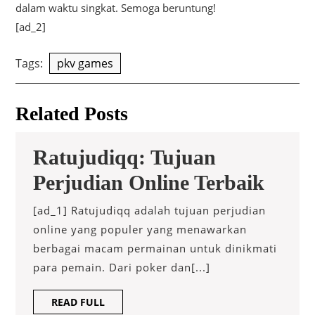
dalam waktu singkat. Semoga beruntung!
[ad_2]
Tags:
pkv games
Related Posts
Ratujudiqq: Tujuan
Ratuj
Perjudian Online Terbaik
Tuju
[ad_1] Ratujudiqq adalah tujuan perjudian
Perju
online yang populer yang menawarkan
berbagai macam permainan untuk dinikmati
Onlin
para pemain. Dari poker dan[...]
Terba
READ
READ FULL