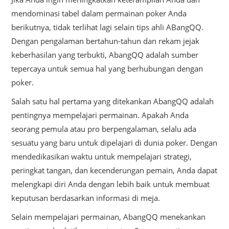
mendominasi tabel dalam permainan poker Anda
berikutnya, tidak terlihat lagi selain tips ahli ABangQQ.
Dengan pengalaman bertahun-tahun dan rekam jejak
keberhasilan yang terbukti, AbangQQ adalah sumber
tepercaya untuk semua hal yang berhubungan dengan
poker.
Salah satu hal pertama yang ditekankan AbangQQ adalah
pentingnya mempelajari permainan. Apakah Anda
seorang pemula atau pro berpengalaman, selalu ada
sesuatu yang baru untuk dipelajari di dunia poker. Dengan
mendedikasikan waktu untuk mempelajari strategi,
peringkat tangan, dan kecenderungan pemain, Anda dapat
melengkapi diri Anda dengan lebih baik untuk membuat
keputusan berdasarkan informasi di meja.
Selain mempelajari permainan, AbangQQ menekankan