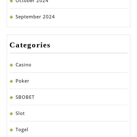
October 2024
September 2024
Categories
Casino
Poker
SBOBET
Slot
Togel