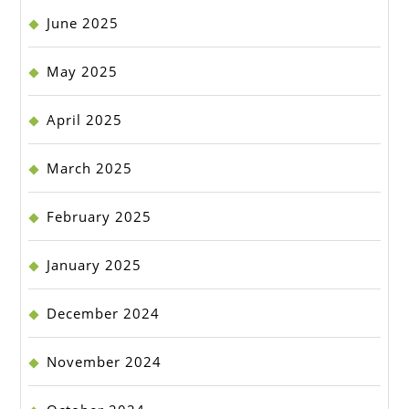
June 2025
May 2025
April 2025
March 2025
February 2025
January 2025
December 2024
November 2024