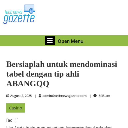
Skip
to
content
Skip
to
content
Open
Open Menu
Menu
Bersiaplah untuk mendominasi
tabel dengan tip ahli
ABANGQQ
August
admin@technewsgazette.c
August 2, 2025
admin@technewsgazette.com
3:35 am
2,
2025
Casino
[ad_1]
Jika Anda ingin meningkatkan keterampilan Anda dan