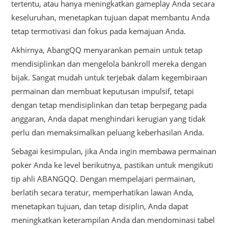
tertentu, atau hanya meningkatkan gameplay Anda secara
keseluruhan, menetapkan tujuan dapat membantu Anda
tetap termotivasi dan fokus pada kemajuan Anda.
Akhirnya, AbangQQ menyarankan pemain untuk tetap
mendisiplinkan dan mengelola bankroll mereka dengan
bijak. Sangat mudah untuk terjebak dalam kegembiraan
permainan dan membuat keputusan impulsif, tetapi
dengan tetap mendisiplinkan dan tetap berpegang pada
anggaran, Anda dapat menghindari kerugian yang tidak
perlu dan memaksimalkan peluang keberhasilan Anda.
Sebagai kesimpulan, jika Anda ingin membawa permainan
poker Anda ke level berikutnya, pastikan untuk mengikuti
tip ahli ABANGQQ. Dengan mempelajari permainan,
berlatih secara teratur, memperhatikan lawan Anda,
menetapkan tujuan, dan tetap disiplin, Anda dapat
meningkatkan keterampilan Anda dan mendominasi tabel