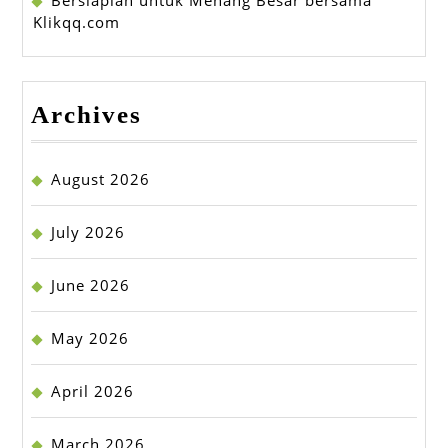
Bersiaplah untuk Menang Besar bersama
Klikqq.com
Archives
August 2026
July 2026
June 2026
May 2026
April 2026
March 2026