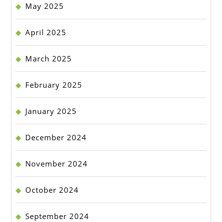
May 2025
April 2025
March 2025
February 2025
January 2025
December 2024
November 2024
October 2024
September 2024