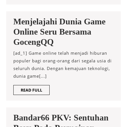
Menjelajahi Dunia Game
Online Seru Bersama
Menjelajahi
GocengQQ
Dunia
[ad_1] Game online telah menjadi hiburan
Game
populer bagi orang-orang dari segala usia di
seluruh dunia. Dengan kemajuan teknologi,
Online
dunia game[...]
Seru
READ
READ FULL
Bersama
FULL
GocengQQ
Bandar66 PKV: Sentuhan