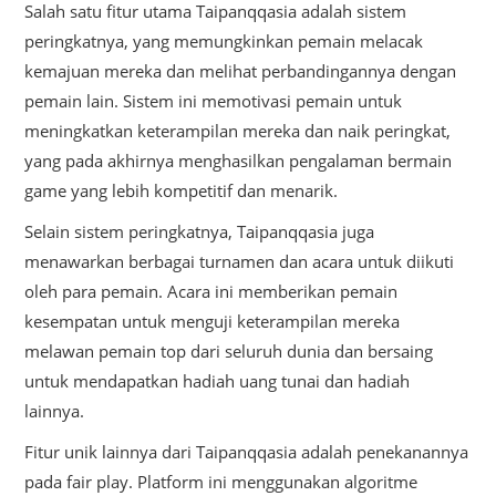
Salah satu fitur utama Taipanqqasia adalah sistem
peringkatnya, yang memungkinkan pemain melacak
kemajuan mereka dan melihat perbandingannya dengan
pemain lain. Sistem ini memotivasi pemain untuk
meningkatkan keterampilan mereka dan naik peringkat,
yang pada akhirnya menghasilkan pengalaman bermain
game yang lebih kompetitif dan menarik.
Selain sistem peringkatnya, Taipanqqasia juga
menawarkan berbagai turnamen dan acara untuk diikuti
oleh para pemain. Acara ini memberikan pemain
kesempatan untuk menguji keterampilan mereka
melawan pemain top dari seluruh dunia dan bersaing
untuk mendapatkan hadiah uang tunai dan hadiah
lainnya.
Fitur unik lainnya dari Taipanqqasia adalah penekanannya
pada fair play. Platform ini menggunakan algoritme