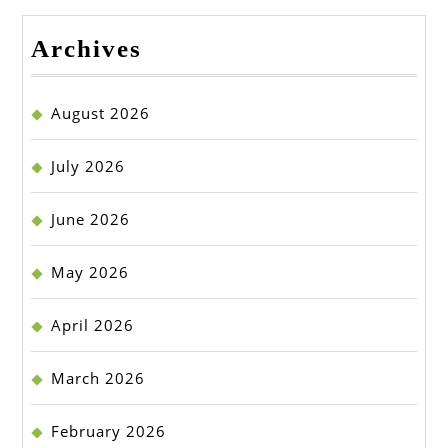
Archives
August 2026
July 2026
June 2026
May 2026
April 2026
March 2026
February 2026