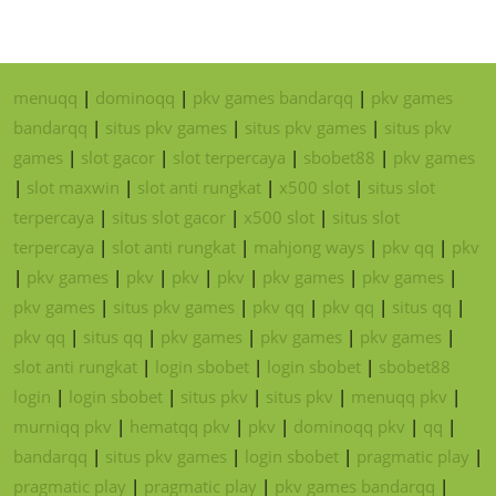
menuqq
|
dominoqq
|
pkv games bandarqq
|
pkv games
bandarqq
|
situs pkv games
|
situs pkv games
|
situs pkv
games
|
slot gacor
|
slot terpercaya
|
sbobet88
|
pkv games
|
slot maxwin
|
slot anti rungkat
|
x500 slot
|
situs slot
terpercaya
|
situs slot gacor
|
x500 slot
|
situs slot
terpercaya
|
slot anti rungkat
|
mahjong ways
|
pkv qq
|
pkv
|
pkv games
|
pkv
|
pkv
|
pkv
|
pkv games
|
pkv games
|
pkv games
|
situs pkv games
|
pkv qq
|
pkv qq
|
situs qq
|
pkv qq
|
situs qq
|
pkv games
|
pkv games
|
pkv games
|
slot anti rungkat
|
login sbobet
|
login sbobet
|
sbobet88
login
|
login sbobet
|
situs pkv
|
situs pkv
|
menuqq pkv
|
murniqq pkv
|
hematqq pkv
|
pkv
|
dominoqq pkv
|
qq
|
bandarqq
|
situs pkv games
|
login sbobet
|
pragmatic play
|
pragmatic play
|
pragmatic play
|
pkv games bandarqq
|