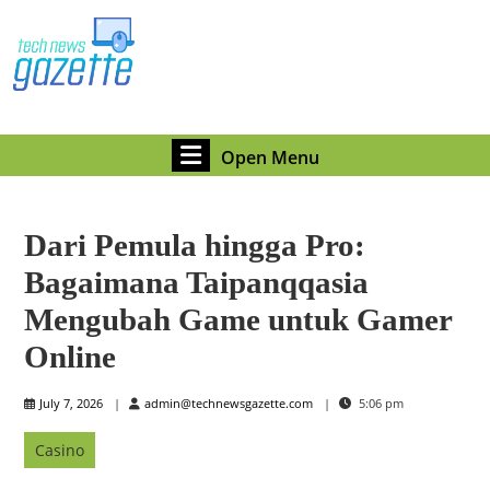
Skip
to
content
Skip
to
content
Open
Open Menu
Menu
Dari Pemula hingga Pro:
Bagaimana Taipanqqasia
Mengubah Game untuk Gamer
Online
July
admin@technewsgazette.com
July 7, 2026
admin@technewsgazette.com
5:06 pm
7,
2026
Casino