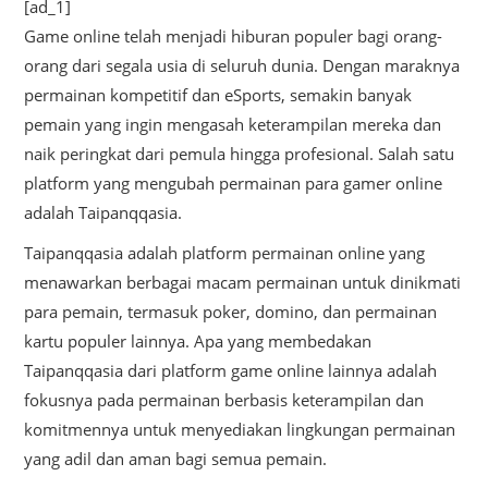
[ad_1]
Game online telah menjadi hiburan populer bagi orang-
orang dari segala usia di seluruh dunia. Dengan maraknya
permainan kompetitif dan eSports, semakin banyak
pemain yang ingin mengasah keterampilan mereka dan
naik peringkat dari pemula hingga profesional. Salah satu
platform yang mengubah permainan para gamer online
adalah Taipanqqasia.
Taipanqqasia adalah platform permainan online yang
menawarkan berbagai macam permainan untuk dinikmati
para pemain, termasuk poker, domino, dan permainan
kartu populer lainnya. Apa yang membedakan
Taipanqqasia dari platform game online lainnya adalah
fokusnya pada permainan berbasis keterampilan dan
komitmennya untuk menyediakan lingkungan permainan
yang adil dan aman bagi semua pemain.