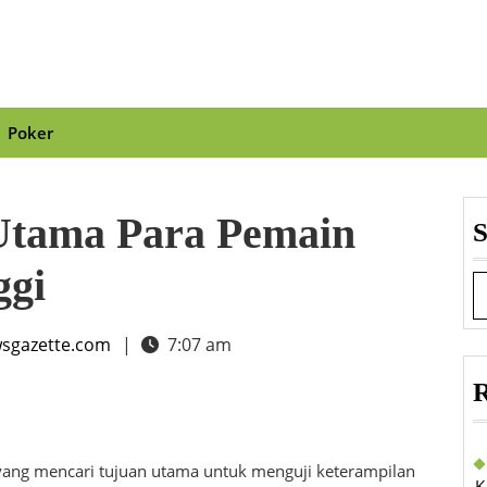
Poker
Utama Para Pemain
ggi
admin@technewsgazette.com
sgazette.com
7:07 am
 yang mencari tujuan utama untuk menguji keterampilan
K