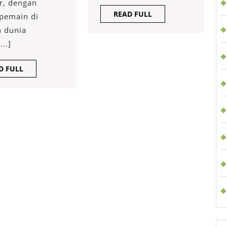
Dan
ir, dengan
READ
READ FULL
 pemain di
Mengapa
FULL
h dunia
Semua
..]
Orang
READ
D FULL
Membicarakannya
FULL