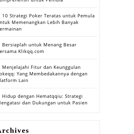
10 Strategi Poker Teratas untuk Pemula
ntuk Memenangkan Lebih Banyak
ermainan
Bersiaplah untuk Menang Besar
ersama Klikqq.com
Menjelajahi Fitur dan Keunggulan
okeqq: Yang Membedakannya dengan
latform Lain
Hidup dengan Hematqqiu: Strategi
engatasi dan Dukungan untuk Pasien
Archives