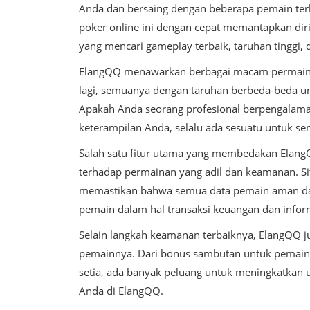
Anda dan bersaing dengan beberapa pemain terb
poker online ini dengan cepat memantapkan diri
yang mencari gameplay terbaik, taruhan tinggi, 
ElangQQ menawarkan berbagai macam permaina
lagi, semuanya dengan taruhan berbeda-beda u
Apakah Anda seorang profesional berpengalama
keterampilan Anda, selalu ada sesuatu untuk s
Salah satu fitur utama yang membedakan ElangQ
terhadap permainan yang adil dan keamanan. Sit
memastikan bahwa semua data pemain aman dan
pemain dalam hal transaksi keuangan dan infor
Selain langkah keamanan terbaiknya, ElangQQ 
pemainnya. Dari bonus sambutan untuk pemain 
setia, ada banyak peluang untuk meningkatka
Anda di ElangQQ.