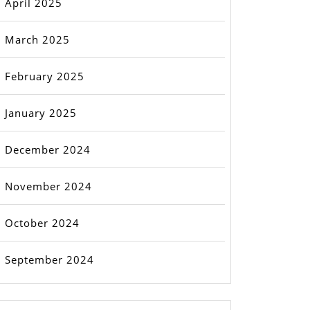
April 2025
March 2025
February 2025
January 2025
December 2024
November 2024
October 2024
September 2024