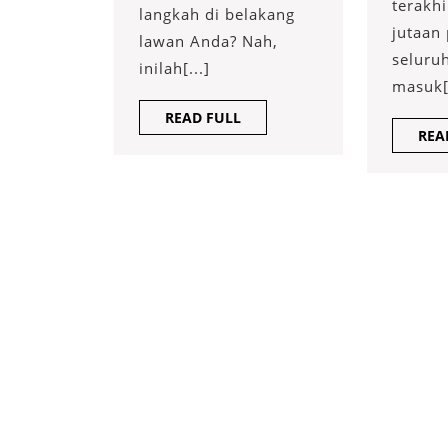
Poker
terakh
langkah di belakang
jutaan
Dengan
lawan Anda? Nah,
seluru
inilah[...]
Teknologi
masuk[.
Mutakhir
READ
READ FULL
REA
FULL
ChampionQQ