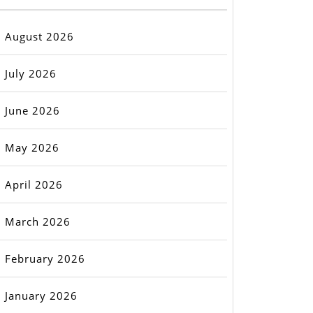
August 2026
July 2026
June 2026
May 2026
April 2026
March 2026
February 2026
January 2026