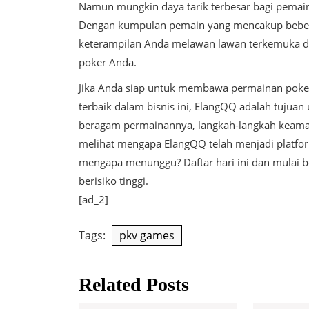
Namun mungkin daya tarik terbesar bagi pemain 
Dengan kumpulan pemain yang mencakup beberap
keterampilan Anda melawan lawan terkemuka da
poker Anda.
Jika Anda siap untuk membawa permainan poker
terbaik dalam bisnis ini, ElangQQ adalah tujua
beragam permainannya, langkah-langkah keaman
melihat mengapa ElangQQ telah menjadi platform
mengapa menunggu? Daftar hari ini dan mulai b
berisiko tinggi.
[ad_2]
Tags:
pkv games
Related Posts