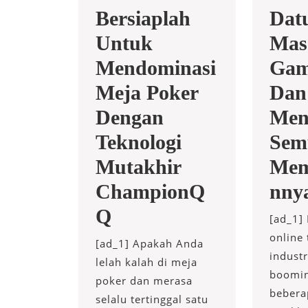
Bersiaplah
Dat
Untuk
Mas
Mendominasi
Gam
Meja Poker
Dan
Dengan
Men
Teknologi
Sem
Mutakhir
Mem
ChampionQ
Nny
Bersiaplah
Q
[ad_1]
Untuk
online
[ad_1] Apakah Anda
indust
Mendominasi
lelah kalah di meja
boomi
poker dan merasa
Meja
bebera
selalu tertinggal satu