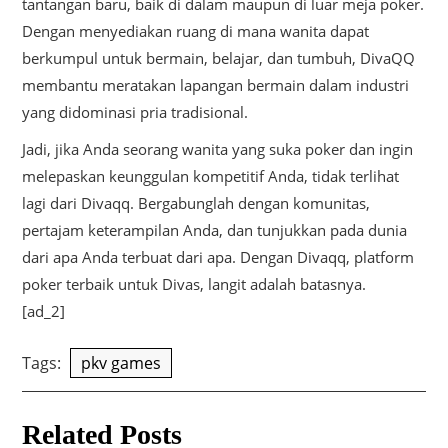
tantangan baru, baik di dalam maupun di luar meja poker.
Dengan menyediakan ruang di mana wanita dapat
berkumpul untuk bermain, belajar, dan tumbuh, DivaQQ
membantu meratakan lapangan bermain dalam industri
yang didominasi pria tradisional.
Jadi, jika Anda seorang wanita yang suka poker dan ingin
melepaskan keunggulan kompetitif Anda, tidak terlihat
lagi dari Divaqq. Bergabunglah dengan komunitas,
pertajam keterampilan Anda, dan tunjukkan pada dunia
dari apa Anda terbuat dari apa. Dengan Divaqq, platform
poker terbaik untuk Divas, langit adalah batasnya.
[ad_2]
Tags:
pkv games
Related Posts