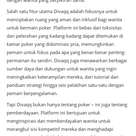
dengan wanita yang berpikiran sama.
Salah satu fitur utama Divaqq adalah fokusnya untuk
menciptakan ruang yang aman dan inklusif bagi wanita
untuk bermain poker. Platform ini bebas dari toksisitas
dan pelecehan yang kadang-kadang dapat ditemukan di
kamar poker yang didominasi pria, memungkinkan
pemain untuk fokus pada apa yang benar-benar penting-
permainan itu sendiri. Divaqq juga menawarkan berbagai
sumber daya dan dukungan untuk wanita yang ingin
meningkatkan keterampilan mereka, dari tutorial dan
panduan strategi hingga sesi pelatihan satu-satu dengan
pemain berpengalaman.
Tapi Divaqq bukan hanya tentang poker – ini juga tentang
pemberdayaan. Platform ini bertujuan untuk
menginspirasi dan memberdayakan wanita untuk
merangkul sisi kompetitif mereka dan menghadapi