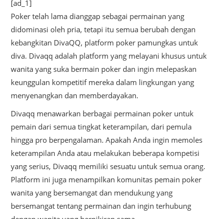
[ad_1]
Poker telah lama dianggap sebagai permainan yang
didominasi oleh pria, tetapi itu semua berubah dengan
kebangkitan DivaQQ, platform poker pamungkas untuk
diva. Divaqq adalah platform yang melayani khusus untuk
wanita yang suka bermain poker dan ingin melepaskan
keunggulan kompetitif mereka dalam lingkungan yang
menyenangkan dan memberdayakan.
Divaqq menawarkan berbagai permainan poker untuk
pemain dari semua tingkat keterampilan, dari pemula
hingga pro berpengalaman. Apakah Anda ingin memoles
keterampilan Anda atau melakukan beberapa kompetisi
yang serius, Divaqq memiliki sesuatu untuk semua orang.
Platform ini juga menampilkan komunitas pemain poker
wanita yang bersemangat dan mendukung yang
bersemangat tentang permainan dan ingin terhubung