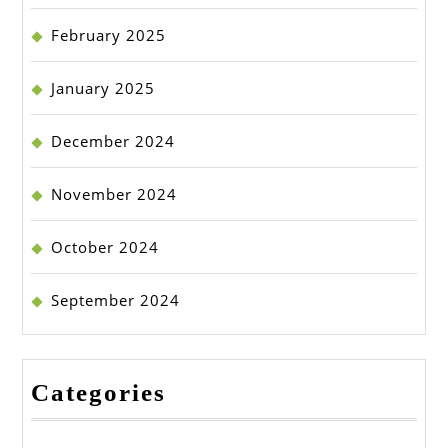
February 2025
January 2025
December 2024
November 2024
October 2024
September 2024
Categories