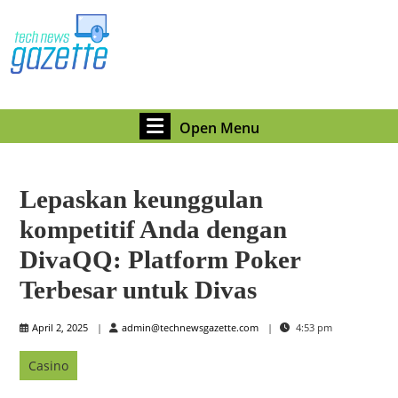
Skip
to
content
Skip
to
content
Open
Open Menu
Menu
Lepaskan keunggulan
kompetitif Anda dengan
DivaQQ: Platform Poker
Terbesar untuk Divas
April
admin@technewsgazette.com
April 2, 2025
admin@technewsgazette.com
4:53 pm
2,
2025
Casino