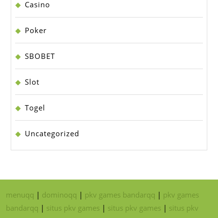
Casino
Poker
SBOBET
Slot
Togel
Uncategorized
menuqq
|
dominoqq
|
pkv games bandarqq
|
pkv games
bandarqq
|
situs pkv games
|
situs pkv games
|
situs pkv