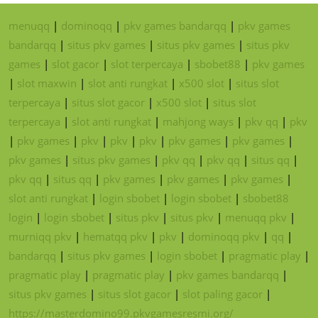
menuqq
|
dominoqq
|
pkv games bandarqq
|
pkv games
bandarqq
|
situs pkv games
|
situs pkv games
|
situs pkv
games
|
slot gacor
|
slot terpercaya
|
sbobet88
|
pkv games
|
slot maxwin
|
slot anti rungkat
|
x500 slot
|
situs slot
terpercaya
|
situs slot gacor
|
x500 slot
|
situs slot
terpercaya
|
slot anti rungkat
|
mahjong ways
|
pkv qq
|
pkv
|
pkv games
|
pkv
|
pkv
|
pkv
|
pkv games
|
pkv games
|
pkv games
|
situs pkv games
|
pkv qq
|
pkv qq
|
situs qq
|
pkv qq
|
situs qq
|
pkv games
|
pkv games
|
pkv games
|
slot anti rungkat
|
login sbobet
|
login sbobet
|
sbobet88
login
|
login sbobet
|
situs pkv
|
situs pkv
|
menuqq pkv
|
murniqq pkv
|
hematqq pkv
|
pkv
|
dominoqq pkv
|
qq
|
bandarqq
|
situs pkv games
|
login sbobet
|
pragmatic play
|
pragmatic play
|
pragmatic play
|
pkv games bandarqq
|
situs pkv games
|
situs slot gacor
|
slot paling gacor
|
https://masterdomino99.pkvgamesresmi.org/