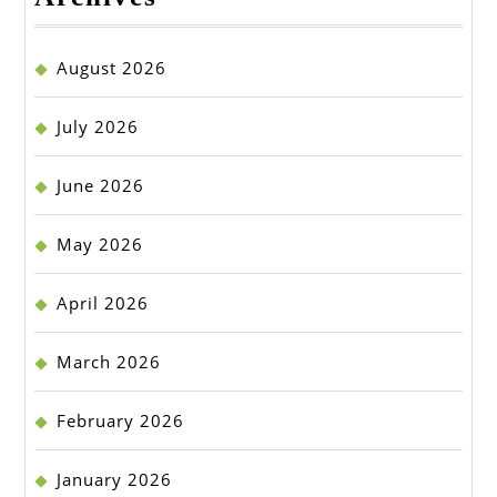
August 2026
July 2026
June 2026
May 2026
April 2026
March 2026
February 2026
January 2026