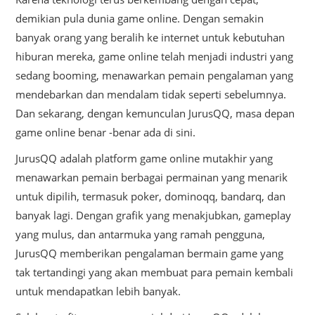
demikian pula dunia game online. Dengan semakin
banyak orang yang beralih ke internet untuk kebutuhan
hiburan mereka, game online telah menjadi industri yang
sedang booming, menawarkan pemain pengalaman yang
mendebarkan dan mendalam tidak seperti sebelumnya.
Dan sekarang, dengan kemunculan JurusQQ, masa depan
game online benar -benar ada di sini.
JurusQQ adalah platform game online mutakhir yang
menawarkan pemain berbagai permainan yang menarik
untuk dipilih, termasuk poker, dominoqq, bandarq, dan
banyak lagi. Dengan grafik yang menakjubkan, gameplay
yang mulus, dan antarmuka yang ramah pengguna,
JurusQQ memberikan pengalaman bermain game yang
tak tertandingi yang akan membuat para pemain kembali
untuk mendapatkan lebih banyak.