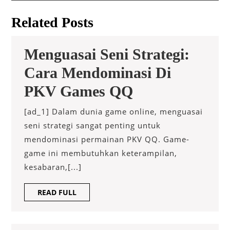
Related Posts
Menguasai Seni Strategi:
Cara Mendominasi Di
Menguasai
PKV Games QQ
Seni
[ad_1] Dalam dunia game online, menguasai
Strategi:
seni strategi sangat penting untuk
mendominasi permainan PKV QQ. Game-
Cara
game ini membutuhkan keterampilan,
Mendominasi
kesabaran,[...]
Di
READ
READ FULL
PKV
FULL
Games