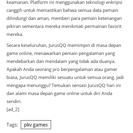
keamanan. Platform ini menggunakan teknologi enkripsi
canggih untuk memastikan bahwa semua data pemain
dilindungi dan aman, memberi para pemain ketenangan
pikiran sementara mereka menikmati permainan favorit
mereka.
Secara keseluruhan, JurusQQ memimpin di masa depan
game online, menawarkan pemain pengalaman yang
mendebarkan dan mendalam yang tidak ada duanya.
Apakah Anda seorang pro berpengalaman atau gamer
biasa, JurusQQ memiliki sesuatu untuk semua orang. Jadi
mengapa menunggu? Temukan sensasi JurusQQ hari ini
dan alami masa depan game online untuk diri Anda
sendiri.
[ad_2]
Tags:
pkv games