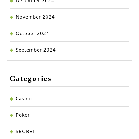
December 2024
November 2024
October 2024
September 2024
Categories
Casino
Poker
SBOBET