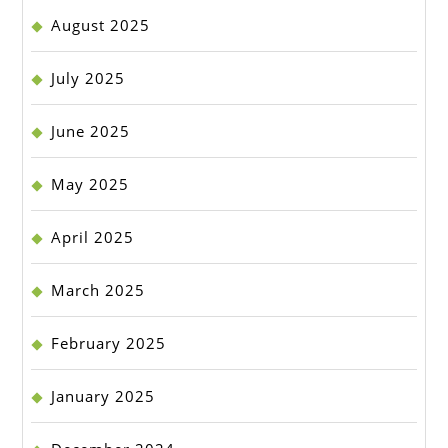
August 2025
July 2025
June 2025
May 2025
April 2025
March 2025
February 2025
January 2025