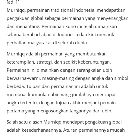
[ad_1]
Murniqq, permainan tradisional Indonesia, mendapatkan
pengakuan global sebagai permainan yang menyenangkan
dan menantang. Permainan kuno ini telah dimainkan
selama berabad-abad di Indonesia dan kini menarik
perhatian masyarakat di seluruh dunia.
Murniqq adalah permainan yang membutuhkan
keterampilan, strategi, dan sedikit keberuntungan.
Permainan ini dimainkan dengan serangkaian ubin
berwarna-warni, masing-masing dengan angka dan simbol
berbeda. Tujuan dari permainan ini adalah untuk
membuat kumpulan ubin yang jumlahnya mencapai
angka tertentu, dengan tujuan akhir menjadi pemain
pertama yang mengosongkan tangannya dari ubin.
Salah satu alasan Murniqq mendapat pengakuan global
adalah kesederhanaannya. Aturan permainannya mudah