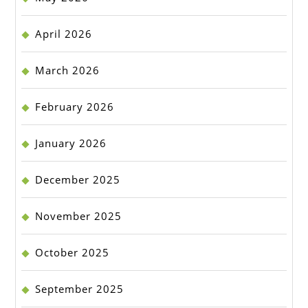
April 2026
March 2026
February 2026
January 2026
December 2025
November 2025
October 2025
September 2025