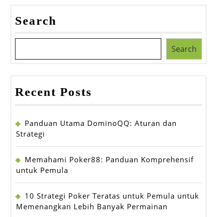
DivaQQ
Search
Search
Recent Posts
Panduan Utama DominoQQ: Aturan dan
Strategi
Memahami Poker88: Panduan Komprehensif
untuk Pemula
10 Strategi Poker Teratas untuk Pemula untuk
Memenangkan Lebih Banyak Permainan