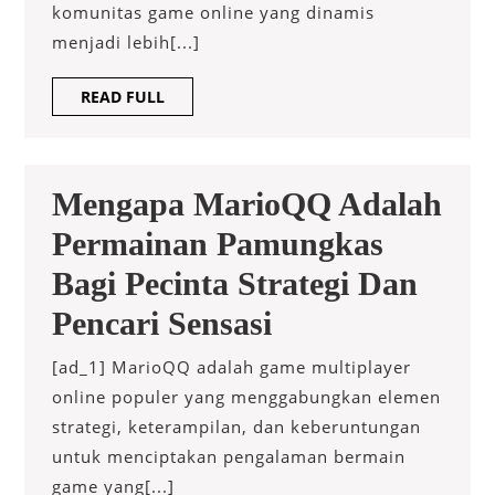
komunitas game online yang dinamis
Terlibat
menjadi lebih[...]
Dengan
READ
READ FULL
Komunitas
FULL
Game
Online
Mengapa MarioQQ Adalah
Dinamis
Permainan Pamungkas
Ituqq
Bagi Pecinta Strategi Dan
Mengapa
Pencari Sensasi
MarioQQ
[ad_1] MarioQQ adalah game multiplayer
Adalah
online populer yang menggabungkan elemen
strategi, keterampilan, dan keberuntungan
Permainan
untuk menciptakan pengalaman bermain
Pamungkas
game yang[...]