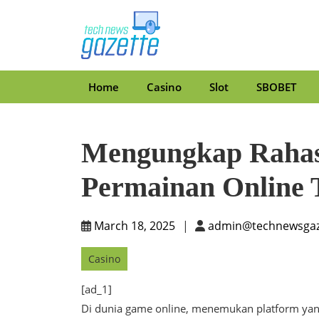
Skip
to
content
Skip
to
Home
Casino
Slot
SBOBET
content
Mengungkap Rahas
Permainan Online 
March
March 18, 2025
admin@technewsgaz
18,
2025
Casino
[ad_1]
Di dunia game online, menemukan platform y