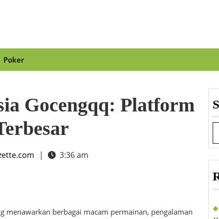
Poker
ia Gocengqq: Platform
Terbesar
admin@technewsgazette.com
ette.com
3:36 am
ang menawarkan berbagai macam permainan, pengalaman
u