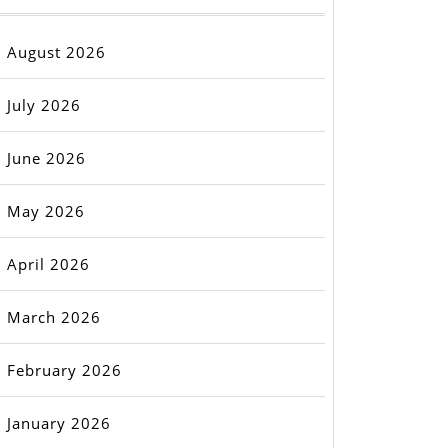
August 2026
July 2026
June 2026
May 2026
April 2026
March 2026
February 2026
January 2026