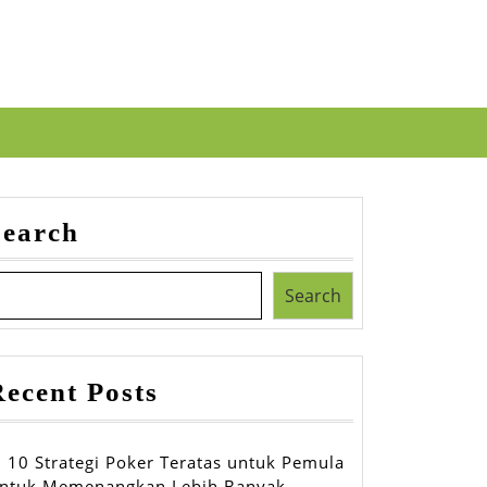
Search
Search
Recent Posts
10 Strategi Poker Teratas untuk Pemula
ntuk Memenangkan Lebih Banyak