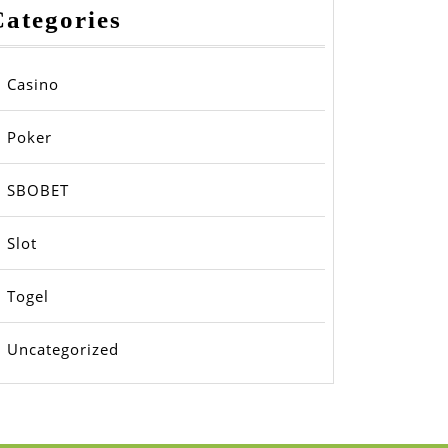
Categories
Casino
Poker
SBOBET
Slot
Togel
Uncategorized