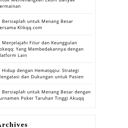
ermainan
Bersiaplah untuk Menang Besar
ersama Klikqq.com
Menjelajahi Fitur dan Keunggulan
okeqq: Yang Membedakannya dengan
latform Lain
Hidup dengan Hematqqiu: Strategi
engatasi dan Dukungan untuk Pasien
Bersiaplah untuk Menang Besar dengan
urnamen Poker Taruhan Tinggi Akuqq
Archives