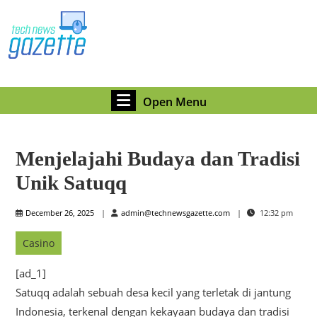
Skip
to
content
Skip
to
content
Open
Open Menu
Menu
Menjelajahi Budaya dan Tradisi
Unik Satuqq
December
admin@technewsgazett
December 26, 2025
admin@technewsgazette.com
12:32 pm
26,
2025
Casino
[ad_1]
Satuqq adalah sebuah desa kecil yang terletak di jantung
Indonesia, terkenal dengan kekayaan budaya dan tradisi