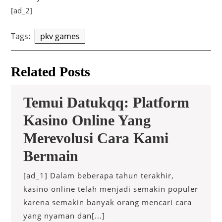
[ad_2]
Tags:
pkv games
Related Posts
Temui Datukqq: Platform
Kasino Online Yang
Merevolusi Cara Kami
Temui
Bermain
Datukqq:
[ad_1] Dalam beberapa tahun terakhir,
Platform
kasino online telah menjadi semakin populer
karena semakin banyak orang mencari cara
Kasino
yang nyaman dan[...]