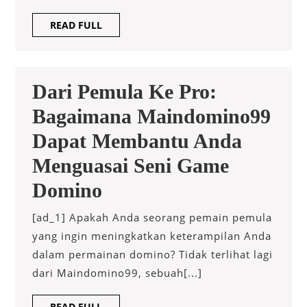
Online
READ
READ FULL
Yang
FULL
Merevolusi
Cara
Dari Pemula Ke Pro:
Kami
Bagaimana Maindomino99
Bermain
Dapat Membantu Anda
Menguasai Seni Game
Dari
Domino
Pemula
[ad_1] Apakah Anda seorang pemain pemula
Ke
yang ingin meningkatkan keterampilan Anda
dalam permainan domino? Tidak terlihat lagi
Pro:
dari Maindomino99, sebuah[...]
Bagaimana
READ
READ FULL