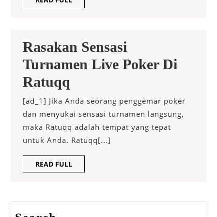
Maindomino99
FULL
Dapat
Membantu
Rasakan Sensasi
Anda
Turnamen Live Poker Di
Menguasai
Rasakan
Ratuqq
Seni
Sensasi
[ad_1] Jika Anda seorang penggemar poker
Game
Turnamen
dan menyukai sensasi turnamen langsung,
Domino
maka Ratuqq adalah tempat yang tepat
Live
untuk Anda. Ratuqq[...]
Poker
READ
READ FULL
Di
FULL
Ratuqq