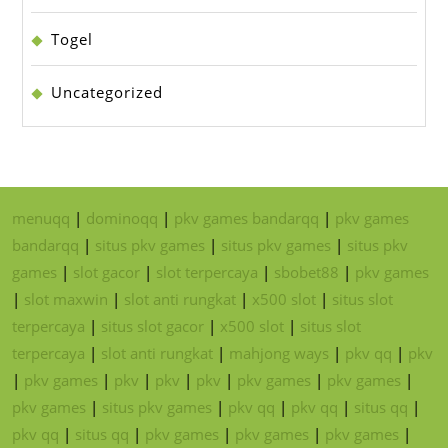
Togel
Uncategorized
menuqq
|
dominoqq
|
pkv games bandarqq
|
pkv games
bandarqq
|
situs pkv games
|
situs pkv games
|
situs pkv
games
|
slot gacor
|
slot terpercaya
|
sbobet88
|
pkv games
|
slot maxwin
|
slot anti rungkat
|
x500 slot
|
situs slot
terpercaya
|
situs slot gacor
|
x500 slot
|
situs slot
terpercaya
|
slot anti rungkat
|
mahjong ways
|
pkv qq
|
pkv
|
pkv games
|
pkv
|
pkv
|
pkv
|
pkv games
|
pkv games
|
pkv games
|
situs pkv games
|
pkv qq
|
pkv qq
|
situs qq
|
pkv qq
|
situs qq
|
pkv games
|
pkv games
|
pkv games
|