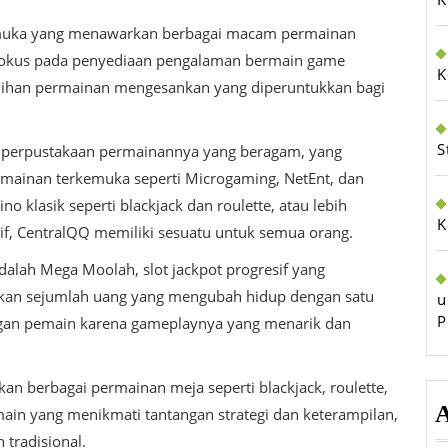
kemuka yang menawarkan berbagai macam permainan
 fokus pada penyediaan pengalaman bermain game
K
pilihan permainan mengesankan yang diperuntukkan bagi
S
ah perpustakaan permainannya yang beragam, yang
rmainan terkemuka seperti Microgaming, NetEnt, dan
 klasik seperti blackjack dan roulette, atau lebih
K
sif, CentralQQ memiliki sesuatu untuk semua orang.
dalah Mega Moolah, slot jackpot progresif yang
an sejumlah uang yang mengubah hidup dengan satu
u
P
langan pemain karena gameplaynya yang menarik dan
an berbagai permainan meja seperti blackjack, roulette,
ain yang menikmati tantangan strategi dan keterampilan,
tradisional.