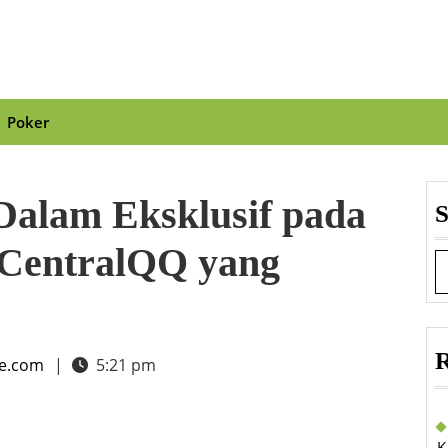
Poker
alam Eksklusif pada
 CentralQQ yang
admin@technewsgazette.com
e.com
5:21 pm
K