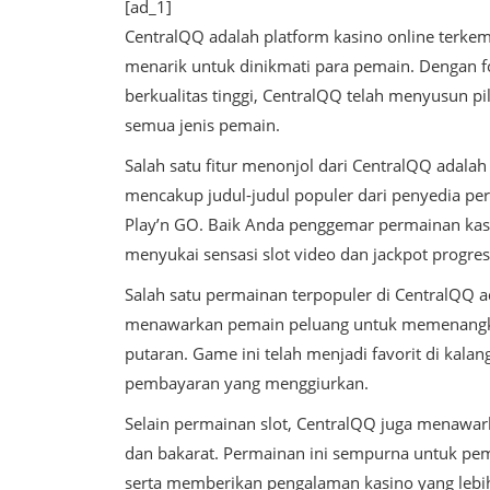
[ad_1]
CentralQQ adalah platform kasino online ter
menarik untuk dinikmati para pemain. Dengan
berkualitas tinggi, CentralQQ telah menyusun 
semua jenis pemain.
Salah satu fitur menonjol dari CentralQQ adal
mencakup judul-judul populer dari penyedia pe
Play’n GO. Baik Anda penggemar permainan kasino
menyukai sensasi slot video dan jackpot progre
Salah satu permainan terpopuler di CentralQQ a
menawarkan pemain peluang untuk memenangk
putaran. Game ini telah menjadi favorit di ka
pembayaran yang menggiurkan.
Selain permainan slot, CentralQQ juga menawark
dan bakarat. Permainan ini sempurna untuk pem
serta memberikan pengalaman kasino yang lebih 