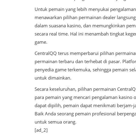
Untuk pemain yang lebih menyukai pengalaman b
menawarkan pilihan permainan dealer langsung.
dalam suasana kasino, dan memungkinkan pemai
secara real time. Hal ini menambah tingkat ke
game.
CentralQQ terus memperbarui pilihan permain
permainan terbaru dan terhebat di pasar. Platfo
penyedia game terkemuka, sehingga pemain se
untuk dimainkan.
Secara keseluruhan, pilihan permainan Centra
para pemain yang mencari pengalaman kasino on
dapat dipilih, pemain dapat menikmati berjam
Baik Anda seorang pemain profesional berpenga
untuk semua orang.
[ad_2]