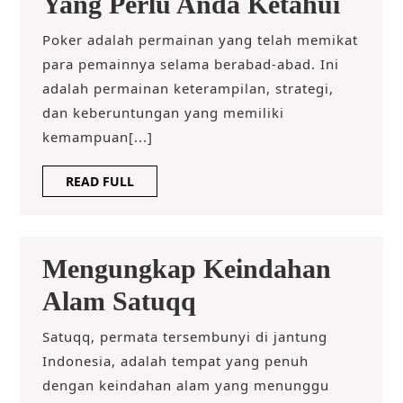
Rasa
Yang Perlu Anda Ketahui
Sensa
Poker adalah permainan yang telah memikat
Poke
para pemainnya selama berabad-abad. Ini
adalah permainan keterampilan, strategi,
Deng
dan keberuntungan yang memiliki
Diva
kemampuan[...]
Semu
READ
READ FULL
Yang
FULL
Perlu
Anda
Mengungkap Keindahan
Keta
Mengungkap
Alam Satuqq
Keindahan
Satuqq, permata tersembunyi di jantung
Alam
Indonesia, adalah tempat yang penuh
dengan keindahan alam yang menunggu
Satuqq