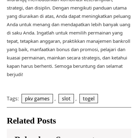
strategi, dan disiplin. Dengan mengikuti panduan utama
yang diuraikan di atas, Anda dapat meningkatkan peluang
Anda untuk menang dan mendapatkan lebih banyak uang
di saku Anda. Ingatlah untuk memilih permainan yang
tepat, tetapkan anggaran, praktikkan manajemen bankroll
yang baik, manfaatkan bonus dan promosi, pelajari dan
kuasai permainan, mainkan secara strategis, dan ketahui
kapan harus berhenti. Semoga beruntung dan selamat
berjudi!
Tags:
pkv games
,
slot
,
togel
Related Posts