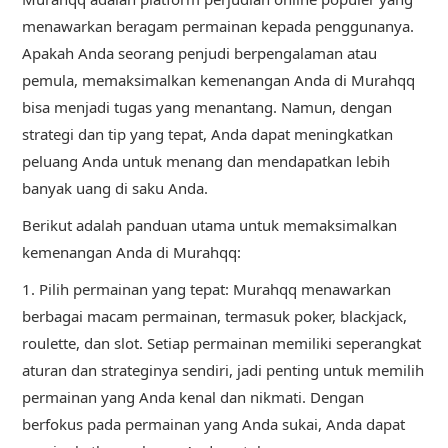
menawarkan beragam permainan kepada penggunanya.
Apakah Anda seorang penjudi berpengalaman atau
pemula, memaksimalkan kemenangan Anda di Murahqq
bisa menjadi tugas yang menantang. Namun, dengan
strategi dan tip yang tepat, Anda dapat meningkatkan
peluang Anda untuk menang dan mendapatkan lebih
banyak uang di saku Anda.
Berikut adalah panduan utama untuk memaksimalkan
kemenangan Anda di Murahqq:
1. Pilih permainan yang tepat: Murahqq menawarkan
berbagai macam permainan, termasuk poker, blackjack,
roulette, dan slot. Setiap permainan memiliki seperangkat
aturan dan strateginya sendiri, jadi penting untuk memilih
permainan yang Anda kenal dan nikmati. Dengan
berfokus pada permainan yang Anda sukai, Anda dapat