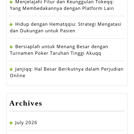
Menjelajahi Fitur dan Keunggulan Tokeqq:
Yang Membedakannya dengan Platform Lain
Hidup dengan Hematqqiu: Strategi Mengatasi
dan Dukungan untuk Pasien
Bersiaplah untuk Menang Besar dengan
Turnamen Poker Taruhan Tinggi Akuqq
Janjiqq: Hal Besar Berikutnya dalam Perjudian
Online
Archives
July 2026