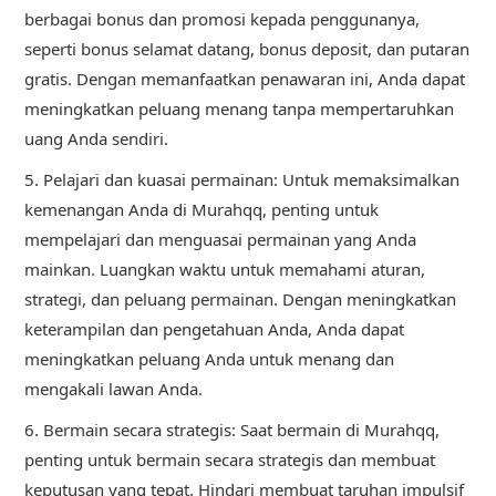
berbagai bonus dan promosi kepada penggunanya,
seperti bonus selamat datang, bonus deposit, dan putaran
gratis. Dengan memanfaatkan penawaran ini, Anda dapat
meningkatkan peluang menang tanpa mempertaruhkan
uang Anda sendiri.
5. Pelajari dan kuasai permainan: Untuk memaksimalkan
kemenangan Anda di Murahqq, penting untuk
mempelajari dan menguasai permainan yang Anda
mainkan. Luangkan waktu untuk memahami aturan,
strategi, dan peluang permainan. Dengan meningkatkan
keterampilan dan pengetahuan Anda, Anda dapat
meningkatkan peluang Anda untuk menang dan
mengakali lawan Anda.
6. Bermain secara strategis: Saat bermain di Murahqq,
penting untuk bermain secara strategis dan membuat
keputusan yang tepat. Hindari membuat taruhan impulsif