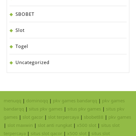
SBOBET
Slot
Togel
Uncategorized
menuqq
|
dominoqq
|
pkv games bandarqq
|
pkv games
bandarqq
|
situs pkv games
|
situs pkv games
|
situs pkv
games
|
slot gacor
|
slot terpercaya
|
sbobet88
|
pkv games
|
slot maxwin
|
slot anti rungkat
|
x500 slot
|
situs slot
terpercaya
|
situs slot gacor
|
x500 slot
|
situs slot