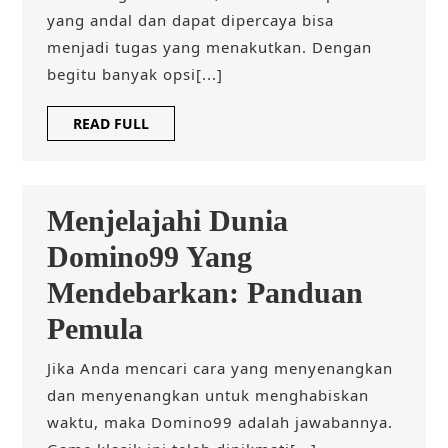
Adala
yang andal dan dapat dipercaya bisa
menjadi tugas yang menakutkan. Dengan
Piliha
begitu banyak opsi[...]
Utam
READ
READ FULL
Untu
FULL
Game
Di
Menjelajahi Dunia
Selur
Domino99 Yang
Dunia
Mendebarkan: Panduan
Menjelajahi
Pemula
Dunia
Jika Anda mencari cara yang menyenangkan
Domino99
dan menyenangkan untuk menghabiskan
waktu, maka Domino99 adalah jawabannya.
Yang