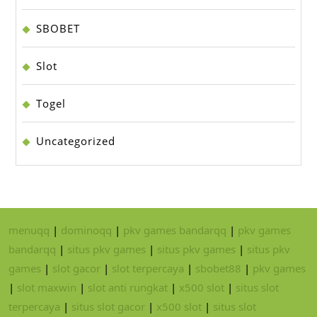
SBOBET
Slot
Togel
Uncategorized
menuqq
|
dominoqq
|
pkv games bandarqq
|
pkv games
bandarqq
|
situs pkv games
|
situs pkv games
|
situs pkv
games
|
slot gacor
|
slot terpercaya
|
sbobet88
|
pkv games
|
slot maxwin
|
slot anti rungkat
|
x500 slot
|
situs slot
terpercaya
|
situs slot gacor
|
x500 slot
|
situs slot