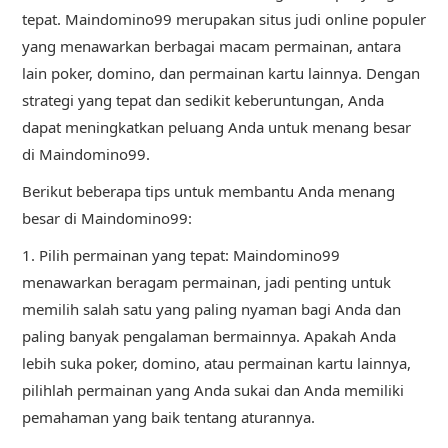
tepat. Maindomino99 merupakan situs judi online populer
yang menawarkan berbagai macam permainan, antara
lain poker, domino, dan permainan kartu lainnya. Dengan
strategi yang tepat dan sedikit keberuntungan, Anda
dapat meningkatkan peluang Anda untuk menang besar
di Maindomino99.
Berikut beberapa tips untuk membantu Anda menang
besar di Maindomino99:
1. Pilih permainan yang tepat: Maindomino99
menawarkan beragam permainan, jadi penting untuk
memilih salah satu yang paling nyaman bagi Anda dan
paling banyak pengalaman bermainnya. Apakah Anda
lebih suka poker, domino, atau permainan kartu lainnya,
pilihlah permainan yang Anda sukai dan Anda memiliki
pemahaman yang baik tentang aturannya.