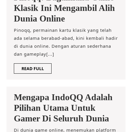
Klasik Ini Mengambil Alih
Pinoqq:
Dunia Online
Bagaimana
Pinoqq, permainan kartu klasik yang telah
Game
ada selama berabad-abad, kini kembali hadir
di dunia online. Dengan aturan sederhana
Klasik
dan gameplay[...]
Ini
READ
READ FULL
Mengambil
FULL
Alih
Dunia
Mengapa IndoQQ Adalah
Online
Pilihan Utama Untuk
Meng
Gamer Di Seluruh Dunia
Indo
Di dunia game online, menemukan platform