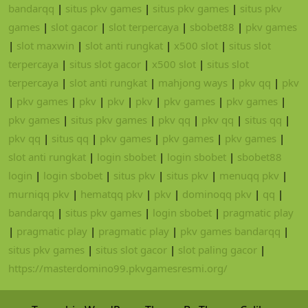
bandarqq
|
situs pkv games
|
situs pkv games
|
situs pkv
games
|
slot gacor
|
slot terpercaya
|
sbobet88
|
pkv games
|
slot maxwin
|
slot anti rungkat
|
x500 slot
|
situs slot
terpercaya
|
situs slot gacor
|
x500 slot
|
situs slot
terpercaya
|
slot anti rungkat
|
mahjong ways
|
pkv qq
|
pkv
|
pkv games
|
pkv
|
pkv
|
pkv
|
pkv games
|
pkv games
|
pkv games
|
situs pkv games
|
pkv qq
|
pkv qq
|
situs qq
|
pkv qq
|
situs qq
|
pkv games
|
pkv games
|
pkv games
|
slot anti rungkat
|
login sbobet
|
login sbobet
|
sbobet88
login
|
login sbobet
|
situs pkv
|
situs pkv
|
menuqq pkv
|
murniqq pkv
|
hematqq pkv
|
pkv
|
dominoqq pkv
|
qq
|
bandarqq
|
situs pkv games
|
login sbobet
|
pragmatic play
|
pragmatic play
|
pragmatic play
|
pkv games bandarqq
|
situs pkv games
|
situs slot gacor
|
slot paling gacor
|
https://masterdomino99.pkvgamesresmi.org/