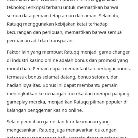
teknologi enkripsi terbaru untuk memastikan bahwa
semua data pemain tetap aman dan aman. Selain itu,
Ratuqq menggunakan kebijakan ketat terhadap
kecurangan dan penipuan, memastikan bahwa semua
permainan adil dan transparan.
Faktor lain yang membuat Ratuqq menjadi game-changer
di industri kasino online adalah bonus dan promosi yang
murah hati. Pemain dapat memanfaatkan berbagai bonus,
termasuk bonus selamat datang, bonus setoran, dan
hadiah loyalitas. Bonus ini dapat membantu pemain
meningkatkan kemenangan mereka dan memperpanjang
gameplay mereka, menjadikan Ratuqq pilihan populer di
kalangan penggemar kasino online.
Selain pemilihan game dan fitur keamanan yang
mengesankan, Ratuqq juga menawarkan dukungan