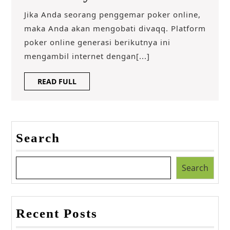
Sensasi
Jika Anda seorang penggemar poker online,
Divaqq:
maka Anda akan mengobati divaqq. Platform
poker online generasi berikutnya ini
Generasi
mengambil internet dengan[...]
Poker
READ
READ FULL
Online
FULL
Berikutnya
Search
Search
Recent Posts