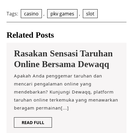
Tags:
casino
,
pkv games
,
slot
Related Posts
Rasakan Sensasi Taruhan
Rasak
Online Bersama Dewaqq
Sensas
Apakah Anda penggemar taruhan dan
Taruh
mencari pengalaman online yang
mendebarkan? Kunjungi Dewaqq, platform
Onlin
taruhan online terkemuka yang menawarkan
Bersa
beragam permainan[...]
Dewa
READ
READ FULL
FULL