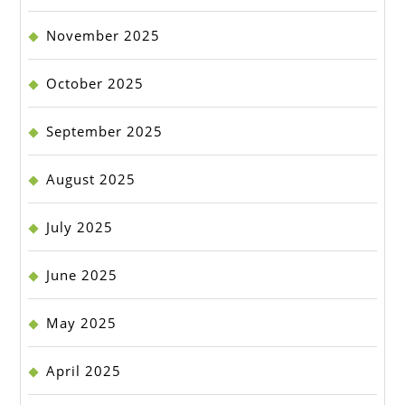
November 2025
October 2025
September 2025
August 2025
July 2025
June 2025
May 2025
April 2025