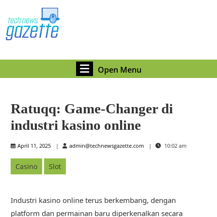
Skip
to
content
Skip
to
content
Open
Open Menu
Menu
Ratuqq: Game-Changer di
industri kasino online
April
admin@technewsgazette.co
April 11, 2025
admin@technewsgazette.com
10:02 am
11,
2025
Casino
Slot
Industri kasino online terus berkembang, dengan
platform dan permainan baru diperkenalkan secara