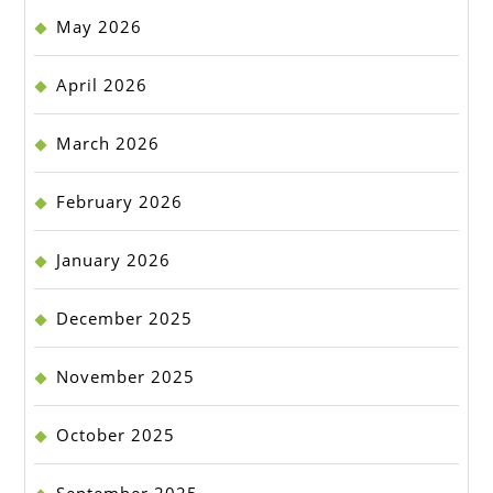
May 2026
April 2026
March 2026
February 2026
January 2026
December 2025
November 2025
October 2025