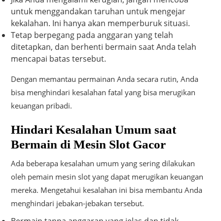
untuk menggandakan taruhan untuk mengejar
kekalahan. Ini hanya akan memperburuk situasi.
Tetap berpegang pada anggaran yang telah
ditetapkan, dan berhenti bermain saat Anda telah
mencapai batas tersebut.
Dengan memantau permainan Anda secara rutin, Anda
bisa menghindari kesalahan fatal yang bisa merugikan
keuangan pribadi.
Hindari Kesalahan Umum saat
Bermain di Mesin Slot Gacor
Ada beberapa kesalahan umum yang sering dilakukan
oleh pemain mesin slot yang dapat merugikan keuangan
mereka. Mengetahui kesalahan ini bisa membantu Anda
menghindari jebakan-jebakan tersebut.