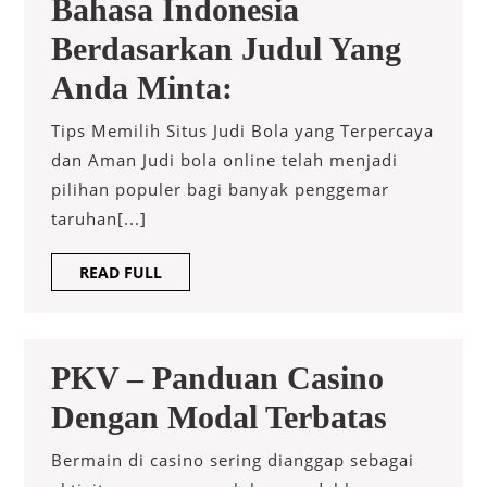
Bahasa Indonesia
Berdasarkan Judul Yang
Demo
Anda Minta:
Slot
Tips Memilih Situs Judi Bola yang Terpercaya
X500
dan Aman Judi bola online telah menjadi
pilihan populer bagi banyak penggemar
–
taruhan[...]
Berikut
READ
READ FULL
Adalah
FULL
Artikel
Dalam
PKV – Panduan Casino
Bahasa
PKV
Dengan Modal Terbatas
Indonesia
–
Bermain di casino sering dianggap sebagai
Berdasarkan