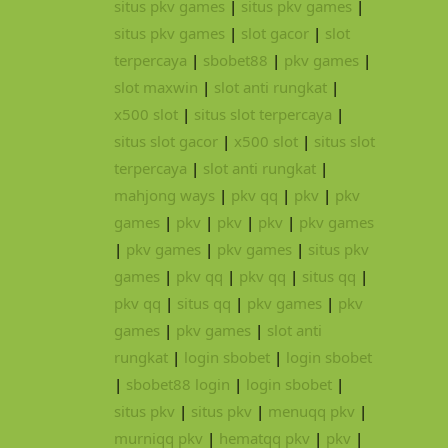
situs pkv games
|
situs pkv games
|
situs pkv games
|
slot gacor
|
slot
terpercaya
|
sbobet88
|
pkv games
|
slot maxwin
|
slot anti rungkat
|
x500 slot
|
situs slot terpercaya
|
situs slot gacor
|
x500 slot
|
situs slot
terpercaya
|
slot anti rungkat
|
mahjong ways
|
pkv qq
|
pkv
|
pkv
games
|
pkv
|
pkv
|
pkv
|
pkv games
|
pkv games
|
pkv games
|
situs pkv
games
|
pkv qq
|
pkv qq
|
situs qq
|
pkv qq
|
situs qq
|
pkv games
|
pkv
games
|
pkv games
|
slot anti
rungkat
|
login sbobet
|
login sbobet
|
sbobet88 login
|
login sbobet
|
situs pkv
|
situs pkv
|
menuqq pkv
|
murniqq pkv
|
hematqq pkv
|
pkv
|