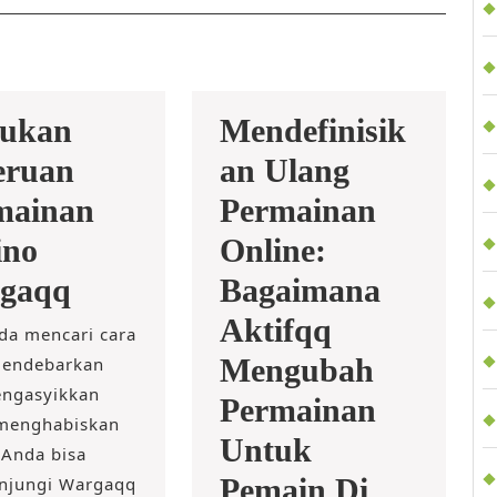
ukan
Mendefinisik
eruan
An Ulang
mainan
Permainan
ino
Online:
Temukan
gaqq
Bagaimana
Keseruan
Aktifqq
nda mencari cara
Permainan
Mengubah
mendebarkan
ngasyikkan
Kasino
Permainan
menghabiskan
Wargaqq
Untuk
 Anda bisa
Pemain Di
njungi Wargaqq