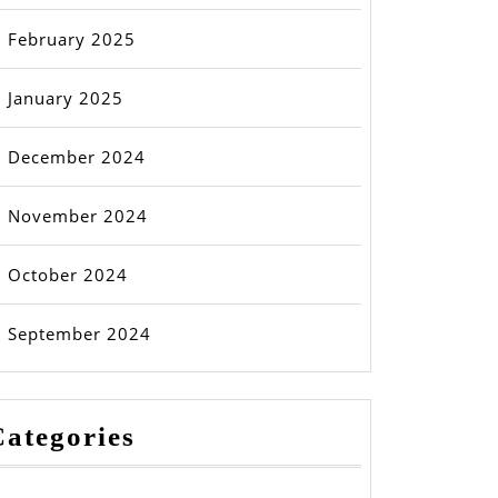
nisikan
February 2025
January 2025
an
December 2024
ana
November 2024
ah
October 2024
an
September 2024
Categories