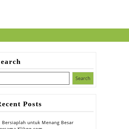
Search
Search
Recent Posts
Bersiaplah untuk Menang Besar
ersama Klikqq.com