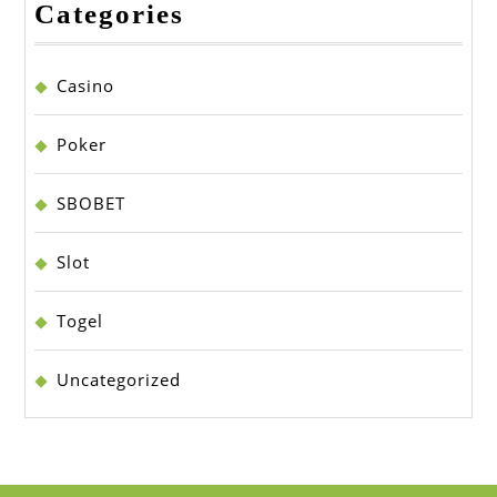
Categories
Casino
Poker
SBOBET
Slot
Togel
Uncategorized