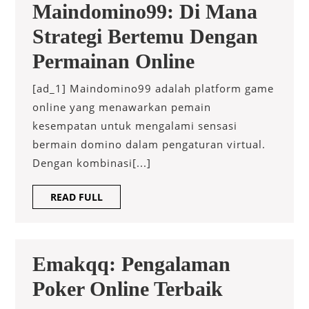
Menyenangkan
Maindomino99: Di Mana
Dan
Strategi Bertemu Dengan
Bermanfaat
Rasakan
Permainan Online
Sensasi
[ad_1] Maindomino99 adalah platform game
Maindomino
online yang menawarkan pemain
kesempatan untuk mengalami sensasi
Di
bermain domino dalam pengaturan virtual.
Mana
Dengan kombinasi[...]
Strategi
READ
READ FULL
Bertemu
FULL
Dengan
Permainan
Emakqq: Pengalaman
Online
Emakqq:
Poker Online Terbaik