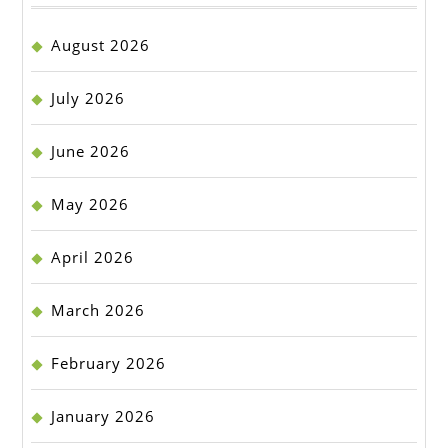
August 2026
July 2026
June 2026
May 2026
April 2026
March 2026
February 2026
January 2026