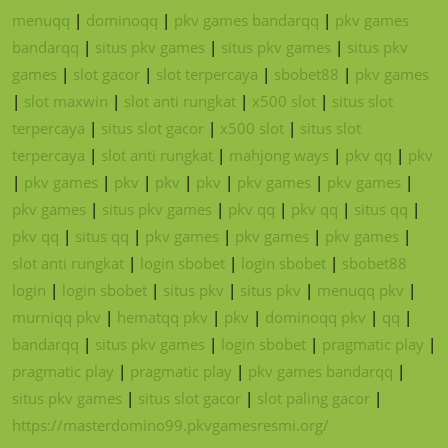
menuqq
|
dominoqq
|
pkv games bandarqq
|
pkv games
bandarqq
|
situs pkv games
|
situs pkv games
|
situs pkv
games
|
slot gacor
|
slot terpercaya
|
sbobet88
|
pkv games
|
slot maxwin
|
slot anti rungkat
|
x500 slot
|
situs slot
terpercaya
|
situs slot gacor
|
x500 slot
|
situs slot
terpercaya
|
slot anti rungkat
|
mahjong ways
|
pkv qq
|
pkv
|
pkv games
|
pkv
|
pkv
|
pkv
|
pkv games
|
pkv games
|
pkv games
|
situs pkv games
|
pkv qq
|
pkv qq
|
situs qq
|
pkv qq
|
situs qq
|
pkv games
|
pkv games
|
pkv games
|
slot anti rungkat
|
login sbobet
|
login sbobet
|
sbobet88
login
|
login sbobet
|
situs pkv
|
situs pkv
|
menuqq pkv
|
murniqq pkv
|
hematqq pkv
|
pkv
|
dominoqq pkv
|
qq
|
bandarqq
|
situs pkv games
|
login sbobet
|
pragmatic play
|
pragmatic play
|
pragmatic play
|
pkv games bandarqq
|
situs pkv games
|
situs slot gacor
|
slot paling gacor
|
https://masterdomino99.pkvgamesresmi.org/