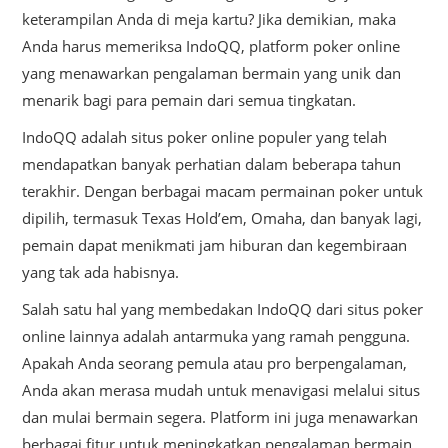
keterampilan Anda di meja kartu? Jika demikian, maka
Anda harus memeriksa IndoQQ, platform poker online
yang menawarkan pengalaman bermain yang unik dan
menarik bagi para pemain dari semua tingkatan.
IndoQQ adalah situs poker online populer yang telah
mendapatkan banyak perhatian dalam beberapa tahun
terakhir. Dengan berbagai macam permainan poker untuk
dipilih, termasuk Texas Hold’em, Omaha, dan banyak lagi,
pemain dapat menikmati jam hiburan dan kegembiraan
yang tak ada habisnya.
Salah satu hal yang membedakan IndoQQ dari situs poker
online lainnya adalah antarmuka yang ramah pengguna.
Apakah Anda seorang pemula atau pro berpengalaman,
Anda akan merasa mudah untuk menavigasi melalui situs
dan mulai bermain segera. Platform ini juga menawarkan
berbagai fitur untuk meningkatkan pengalaman bermain