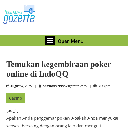
Skip
to
content
Skip
to
content
Open
Open Menu
Menu
Temukan kegembiraan poker
online di IndoQQ
August
admin@technewsgazette.c
August 4, 2025
admin@technewsgazette.com
4:33 pm
4,
2025
Casino
[ad_1]
Apakah Anda penggemar poker? Apakah Anda menyukai
sensasi bersaing dengan orang lain dan menguji