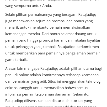
yang sempurna untuk Anda.
Selain pilihan permainannya yang beragam, Ratujudiqq
juga menawarkan sejumlah promosi dan bonus yang
menarik untuk membantu pemain memaksimalkan
kemenangan mereka. Dari bonus selamat datang untuk
pemain baru hingga promosi harian dan imbalan loyalitas
untuk pelanggan yang kembali, Ratujudiqq berkomitmen
untuk memberikan para pemainnya pengalaman bermain
game terbaik.
Alasan lain mengapa Ratujudiqq adalah pilihan utama bagi
penjudi online adalah komitmennya terhadap keamanan
dan permainan yang adil. Situs ini menggunakan teknologi
enkripsi canggih untuk memastikan bahwa semua
informasi pemain tetap aman dan aman. Selain itu,
Ratujudiqq dilisensikan dan diatur oleh otoritas yang