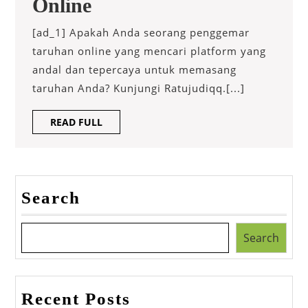
Mengapa
Online
Ratujudiqq
[ad_1] Apakah Anda seorang penggemar
Menjadi
taruhan online yang mencari platform yang
andal dan tepercaya untuk memasang
Tujuan
taruhan Anda? Kunjungi Ratujudiqq.[...]
Utama
READ
READ FULL
Para
FULL
Penggemar
Taruhan
Search
Online
Search
Recent Posts