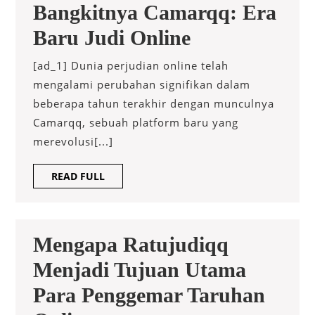
Bangkitnya Camarqq: Era
Bangkitnya
Baru Judi Online
Camarqq:
[ad_1] Dunia perjudian online telah
Era
mengalami perubahan signifikan dalam
beberapa tahun terakhir dengan munculnya
Baru
Camarqq, sebuah platform baru yang
Judi
merevolusi[...]
Online
READ
READ FULL
FULL
Mengapa Ratujudiqq
Menjadi Tujuan Utama
Para Penggemar Taruhan