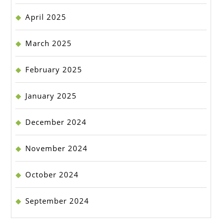
April 2025
March 2025
February 2025
January 2025
December 2024
November 2024
October 2024
September 2024