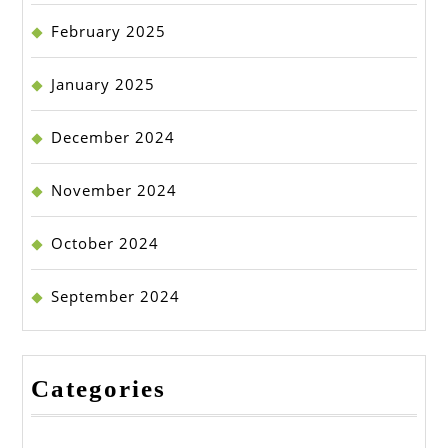
February 2025
January 2025
December 2024
November 2024
October 2024
September 2024
Categories