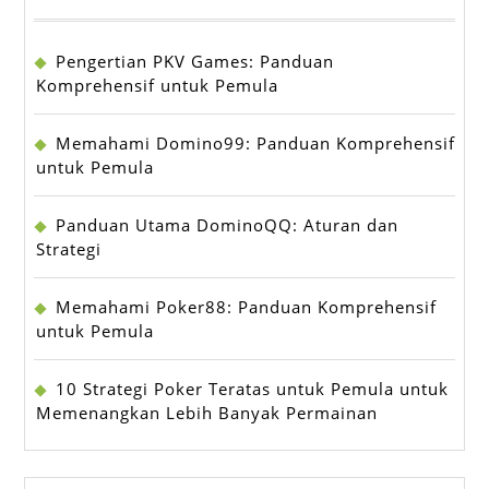
Pengertian PKV Games: Panduan
Komprehensif untuk Pemula
Memahami Domino99: Panduan Komprehensif
untuk Pemula
Panduan Utama DominoQQ: Aturan dan
Strategi
Memahami Poker88: Panduan Komprehensif
untuk Pemula
10 Strategi Poker Teratas untuk Pemula untuk
Memenangkan Lebih Banyak Permainan