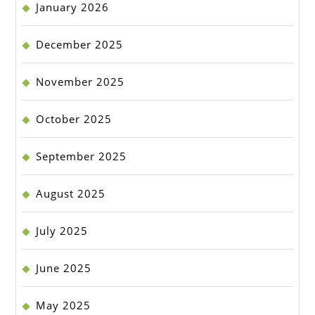
January 2026
December 2025
November 2025
October 2025
September 2025
August 2025
July 2025
June 2025
May 2025