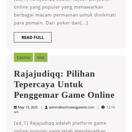
Onl
online yang populer yang menawarkan
Ter
berbagai macam permainan untuk dinikmati
para pemain. Dari poker dan[...]
READ
READ FULL
FULL
Casino
Slot
Rajajudiqq: Pilihan
Tepercaya Untuk
Raj
Penggemar Game Online
Pili
May
admin@technewsgazett
May 13, 2025
admin@technewsgazette.com
12:13
13,
am
Tep
2025
[ad_1] Rajajudiqq adalah platform game
Unt
online populer yang telah mendapatkan