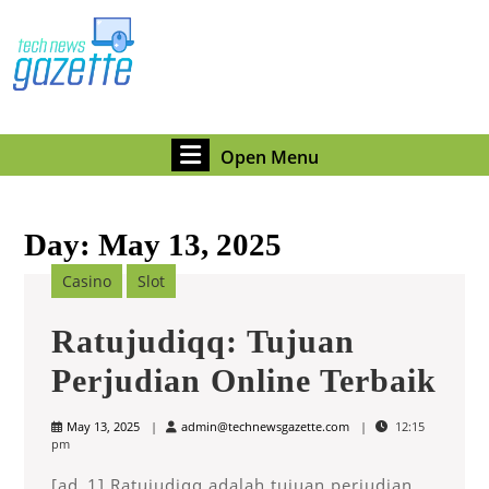
Skip
to
content
Skip
to
content
Open
Open Menu
Menu
Day:
May 13, 2025
Casino
Slot
Ratujudiqq: Tujuan
Rat
Perjudian Online Terbaik
Tu
May
admin@technewsgazett
May 13, 2025
admin@technewsgazette.com
12:15
13,
pm
Per
2025
[ad_1] Ratujudiqq adalah tujuan perjudian