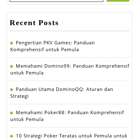
Recent Posts
Pengertian PKV Games: Panduan
Komprehensif untuk Pemula
Memahami Domino99: Panduan Komprehensif
untuk Pemula
Panduan Utama DominoQQ: Aturan dan
Strategi
Memahami Poker88: Panduan Komprehensif
untuk Pemula
10 Strategi Poker Teratas untuk Pemula untuk