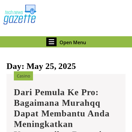
Skip
to
content
Skip
to
content
Open
Open Menu
Menu
Day:
May 25, 2025
Casino
Dari Pemula Ke Pro:
Bagaimana Murahqq
Dapat Membantu Anda
Meningkatkan