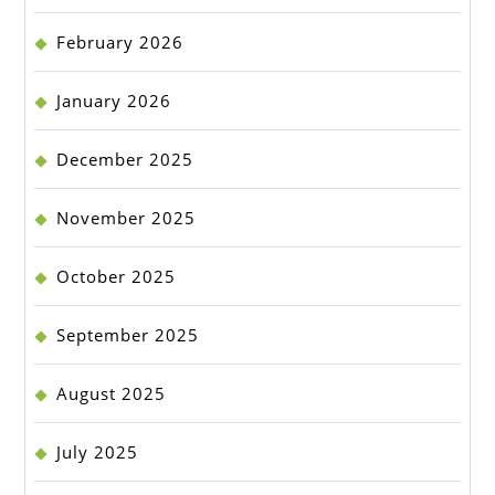
February 2026
January 2026
December 2025
November 2025
October 2025
September 2025
August 2025
July 2025