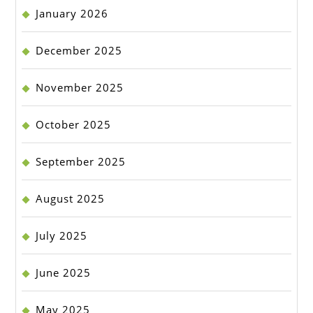
January 2026
December 2025
November 2025
October 2025
September 2025
August 2025
July 2025
June 2025
May 2025